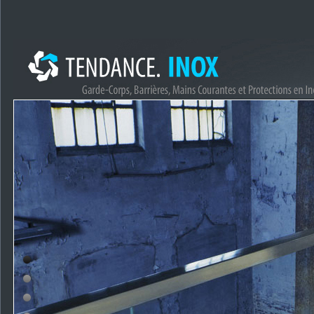
1
2
3
4